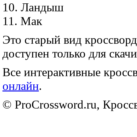
1
0
.
Л
а
н
д
ы
ш
1
1
.
М
а
к
Это старый вид кроссворд
доступен только для скачи
Все интерактивные кроссв
онлайн
.
© ProCrossword.ru, Крос