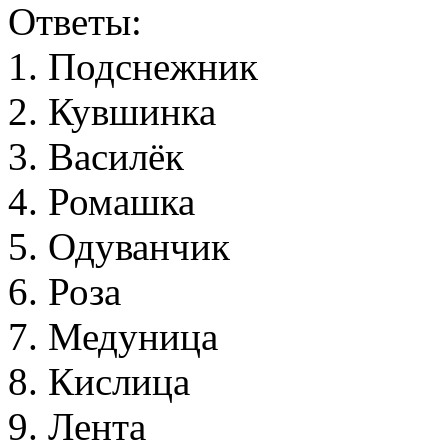
Ответы:
1
.
П
о
д
с
н
е
ж
н
и
к
2
.
К
у
в
ш
и
н
к
а
3
.
В
а
с
и
л
ё
к
4
.
Р
о
м
а
ш
к
а
5
.
О
д
у
в
а
н
ч
и
к
6
.
Р
о
з
а
7
.
М
е
д
у
н
и
ц
а
8
.
К
и
с
л
и
ц
а
9
.
Л
е
н
т
а