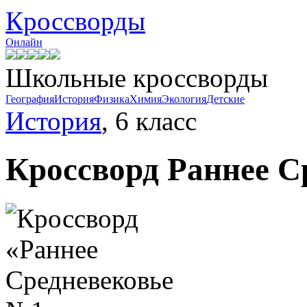
Кроссворды
Онлайн
Школьные кроссворды
География
История
Физика
Химия
Экология
Детские
История
, 6 класс
Кроссворд
Раннее С