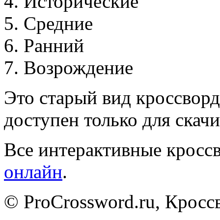
4
.
И
с
т
о
р
и
ч
е
с
к
и
е
5
.
С
р
е
д
н
и
е
6
.
Р
а
н
н
и
й
7
.
В
о
з
р
о
ж
д
е
н
и
е
Это старый вид кроссворд
доступен только для скачи
Все интерактивные кроссв
онлайн
.
© ProCrossword.ru, Крос