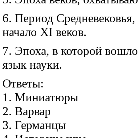
6. Период Средневековья
начало XI веков.
7. Эпоха, в которой вошл
язык науки.
Ответы:
1
.
М
и
н
и
а
т
ю
р
ы
2
.
В
а
р
в
а
р
3
.
Г
е
р
м
а
н
ц
ы